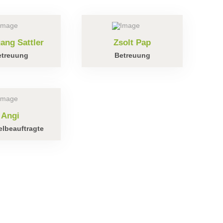
ang Sattler
Zsolt Pap
etreuung
Betreuung
Angi
lbeauftragte