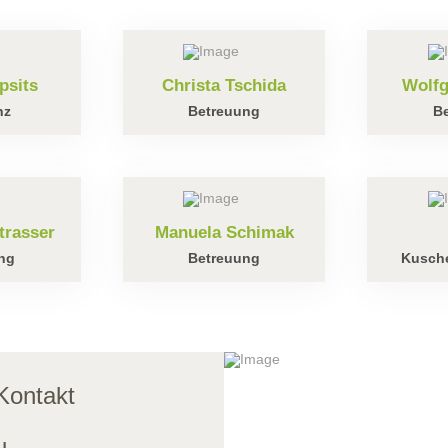
psits
Christa Tschida
Wolfg
nz
Betreuung
B
trasser
Manuela Schimak
ng
Betreuung
Kusche
Kontakt
u