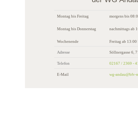
Montag bis Freitag
morgens bis 08:
Montag bis Donnerstag
nachmittags ab 
Wochenende
Freitag ab 13:00
Adresse
Söllnergasse 6,
Telefon
02167 / 2369 - 4
E-Mail
wg-andau@bfv-ne